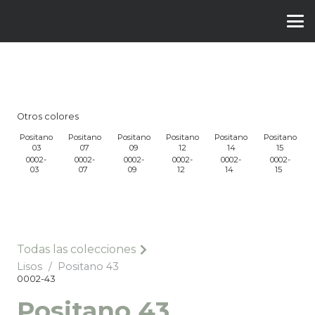
Otros colores
o
Positano
Positano
Positano
Positano
Positano
Positano
03
07
09
12
14
15
0002-
0002-
0002-
0002-
0002-
0002-
03
07
09
12
14
15
Todas las colecciones
Lisos
/
Positano 43
0002-43
Positano 43