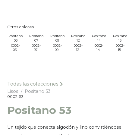
Otros colores
Positano
Positano
Positano
Positano
Positano
Positano
03
07
09
12
14
15
0002-
0002-
0002-
0002-
0002-
0002-
03
07
09
12
14
15
o
Todas las colecciones
Lisos
/
Positano 53
0002-53
Positano 53
Un tejido que conecta algodón y lino convirtiéndose